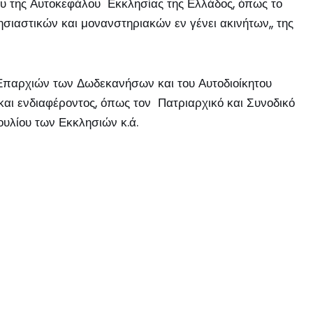
ίου της Αυτοκεφάλου Εκκλησίας της Ελλάδος, όπως το
σιαστικών και μονανστηριακών εν γένει ακινήτων,, της
 Επαρχιών των Δωδεκανήσων και του Αυτοδιοίκητου
και ενδιαφέροντος, όπως τον Πατριαρχικό και Συνοδικό
ουλίου των Εκκλησιών κ.ά.