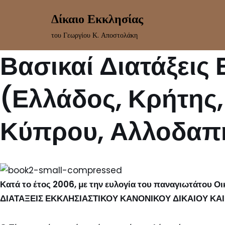
Δίκαιο Εκκλησίας
Skip
του Γεωργίου Κ. Αποστολάκη
to
Βασικαί Διατάξεις
content
(Ελλάδος, Κρήτης
Κύπρου, Αλλοδαπ
Κατά το έτος 2006, με την ευλογία του παναγιωτάτου 
ΔΙΑΤΑΞΕΙΣ ΕΚΚΛΗΣΙΑΣΤΙΚΟΥ ΚΑΝΟΝΙΚΟΥ ΔΙΚΑΙΟΥ ΚΑΙ 