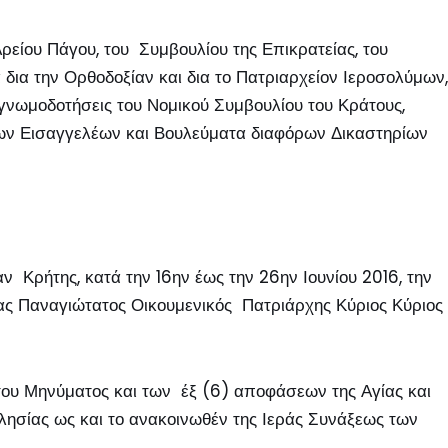
είου Πάγου, του Συμβουλίου της Επικρατείας, του
δια την Ορθοδοξίαν και δια το Πατριαρχείον Ιεροσολύμων,
 γνωμοδοτήσεις του Νομικού Συμβουλίου του Κράτους,
των Εισαγγελέων και Βουλεύματα διαφόρων Δικαστηρίων
ν Κρήτης, κατά την 16
ην
έως την 26
ην
Ιουνίου 2016, την
ας Παναγιώτατος Οικουμενικός Πατριάρχης Κύριος Κύριος
, του Μηνύματος και των έξ (6) αποφάσεων της Αγίας και
ησίας ως και το ανακοινωθέν της Ιεράς Συνάξεως των