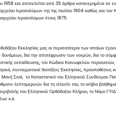
ου 1958 και αποτελείται από 35 άρθρα κατανεμημένα σε ε
αρχείου Ιεροσολύμων της Ιης Ιουλίου 1904 καθώς και τον 
ιαρχείου Ιεροσολύμων έτους 1875.
θοδόξου Εκκλησίας μας οι περισσότεροι των οποίων έχουν
λων δυνάμεων, δια την αποτέφρωσιν των νεκρών, δια το σύ
αστικής εκπαίδευσης, τον Κώδικα Κοινωφελών περιουσιών, 
λογικά, συνταγματικαί διατάξεις Εκκλησίας, προυποθέσεις
 Μονή Σινά, το Καταστατικό του Ελληνικού Συνδέσμου Πα
ύθμισιν λεπτομερειών δια τη τέλεσίν του, το ισόβιο βοήθη
εριβολής του Ελληνικού Ορθόδοξου Κλήρου, το Νόμο ΓΥΙΔ 
έων κ.ά.