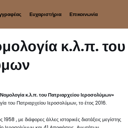
γγραφέας
Ευχαριστήρια
Επικοινωνία
μολογία κ.λ.π. του
ύμων
 Νομολογία κ.λ.π. του Πατριαρχείου Ιεροσολύμων
»
ία του Πατριαρχείου Ιεροσολύμων, το έτος 2016.
1958 , με διάφορες άλλες ιστορικές διατάξεις μεγίστης
χείο Ιεροσολύμων και 41 Αποφάσεις Ανωτάτων