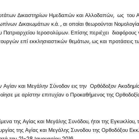
νωτάτων Δικαστηρίων Ημεδαπών και Αλλοδαπών, ως του Αρ
ίνων Δικαιωμάτων κ.ά. , αι οποίαι θεωρούνται Νομολογία 
ου Πατριαρχείου Ιεροσολύμων. Επίσης περιέχει διαφόρους
τουργών επί εκκλησιαστικών θεμάτων, ως και προτάσεις 
ν Αγίαν και Μεγάλην Σύνοδον εις την Ορθόδοξον Ακαδημία
οίησε με αρίστην επιτυχίαν ο Προκαθήμενος της Ορθοδοξί
ίμενα της Αγίας και Μεγάλης Συνόδου, ήτοι της Εγκυκλίου
ργίας της Αγίας και Μεγάλης Συνοδου της Ορθοδόξου Εκκλ
ά την 21-28 Ιανουαρίου 2016.