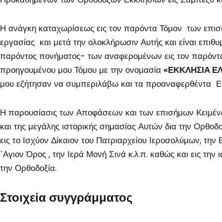
Η ανάγκη καταχωρίσεως εις τον παρόντα Τόμον των επισή
εργασίας και μετά την ολοκλήρωσιν Αυτής και είναι επι
παρόντος πονήματος- των αναφερομένων εις τον παρόντ
προηγουμένου μου Τόμου με την ονομασία
«ΕΚΚΛΗΣΙΑ Ε
μου εζήτησαν να συμπεριλάβω και τα προαναφερθέντα Επίσ
Η παρουσίασις των Αποφάσεων και των επισήμων Κειμένων
και της μεγάλης ιστορικής σημασίας Αυτών δια την Ορθοδο
εις το Ισχύον Δίκαιον του Πατριαρχείου Ιεροσολύμων, την
΄Αγιον Όρος , την Ιερά Μονή Σινά κ.λ.π. καθώς και εις
την Ορθοδοξία.
Στοιχεία συγγράμματος