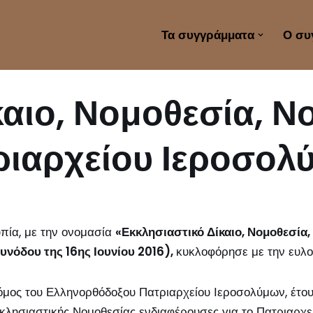
Τα συγγράμματα
Ο συ
αιο, Νομοθεσία, Νο
ριαρχείου Ιεροσολ
πία, με την ονομασία
«Εκκλησιαστικό Δίκαιο, Νομοθεσία,
υνόδου της 16ης Ιουνίου 2016)
,
κυκλοφόρησε με την ευλογ
μος του Ελληνορθόδοξου Πατριαρχείου Ιεροσολύμων, έτους 
κκλησιαστικής Νομοθεσίας ενδιαφέρουσες για το Πατριαρ