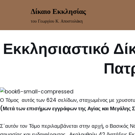
Δίκαιο Εκκλησίας
Skip
του Γεωργίου Κ. Αποστολάκη
to
content
Εκκλησιαστικό Δίκ
Πατ
Ο Τόμος αυτός των 624 σελίδων, σταχωμένος με χρυσοτυ
(Μετά των επισήμων εγγράφων της Αγίας και Μεγάλης Σ
Σ΄αυτόν τον Τόμο περιλαμβάνεται στην αρχή, ο Βασικός Νό
σημασίας και ενδαιφέροντος. Ακολουθούν 42 διατάξεις Ε