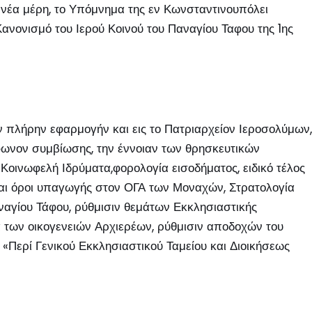
ννέα μέρη, το Υπόμνημα της εν Κωνσταντινουπόλει
Κανονισμό του Ιερού Κοινού του Παναγίου Ταφου της 1
ης
 πλήρην εφαρμογήν και εις το Πατριαρχείον Ιεροσολύμων,
μφωνον συμβίωσης, την έννοιαν των θρησκευτικών
Κοινωφελή Ιδρύματα,φορολογία εισοδήματος, ειδικό τέλος
 και όροι υπαγωγής στον ΟΓΑ των Μοναχών, Στρατολογία
ναγίου Τάφου, ρύθμισιν θεμάτων Εκκλησιαστικής
μα των οικογενειών Αρχιερέων, ρύθμισιν αποδοχών του
«Περί Γενικού Εκκλησιαστικού Ταμείου και Διοικήσεως